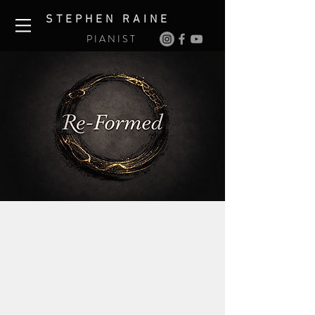
S T E P H E N R A I N E
P I A N I S T